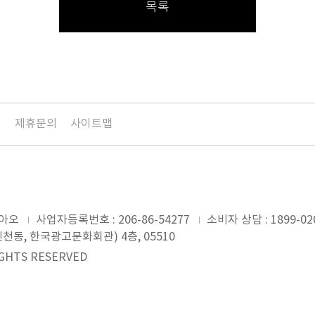
목록
침
제휴문의
사이트맵
미아오
사업자등록번호 : 206-86-54277
소비자 상담 : 1899-02
천동, 한국광고문화회관) 4층, 05510
RIGHTS RESERVED