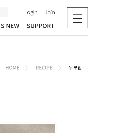
Login
Join
'S NEW
SUPPORT
HOME
RECIPE
두부칩