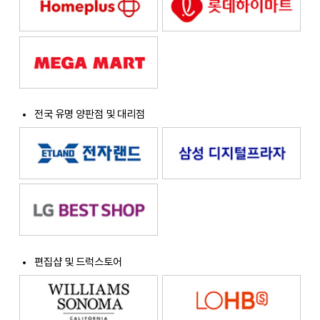
전국 유명 양판점 및 대리점
편집샵 및 드럭스토어