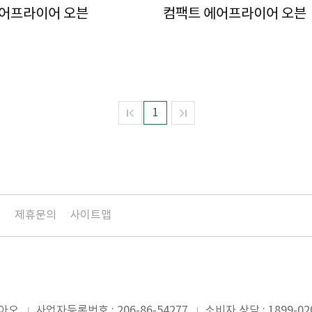
어프라이어 오븐
컴팩트 에어프라이어 오븐
1
침
제휴문의
사이트맵
미아오
사업자등록번호 : 206-86-54277
소비자 상담 : 1899-02