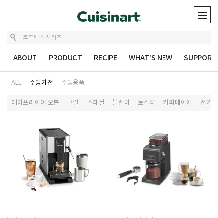
ABOUT
PRODUCT
RECIPE
WHAT'S NEW
SUPPORT
ALL
주방가전
주방용품
에어프라이어 오븐
그릴
스페셜
블렌더
토스터
커피메이커
전기포